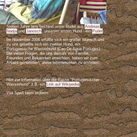
Die Geschichte
unserer Hunde
Sieben Jahre lang bestand unser Rudel aus
Andreas
,
Nadja
und
Janosch
, unserem ersten Hund - ein
Pudel
.
Im November 2006 erfüllte sich ein großer Wunsch und
zu uns gesellte sich ein zweiter Hund, ein
Portugiesische Wasserhund (Cao De Agua Portuges).
Die vielen Fragen, die uns damals von Familie,
Freunden und Bekannten erreichten, haben wir zum
Anlass genommen, diese Internetseiten zu erstellen.
Hier zur Information über die Rasse "Portugiesischer
Wasserhund" z.B. ein
Link auf Wikipedia
).
Viel Spaß beim stöbern.